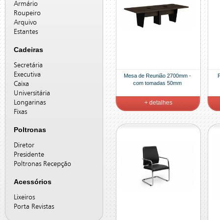
Armário
Roupeiro
Arquivo
Estantes
Cadeiras
Secretária
Executiva
Mesa de Reunião 2700mm -
P
com tomadas 50mm
Caixa
Universitária
Longarinas
+ detalhes
Fixas
Poltronas
Diretor
Presidente
Poltronas Recepção
Acessórios
Lixeiros
Porta Revistas