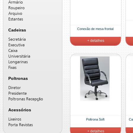
Armário
Roupeiro
Arquivo
Estantes
Conexão de mesa frontal
Cadeiras
Secretária
+ detalhes
Executiva
Caixa
Universitária
Longarinas
Fixas
Poltronas
Diretor
Presidente
Poltronas Recepção
Acessórios
Lixeiros
Poltrona Soft
Ca
Porta Revistas
+ detalhes