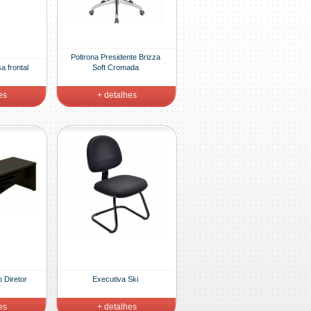
Poltrona Presidente Brizza
 frontal
Soft Cromada
es
+ detalhes
 Diretor
Executiva Ski
es
+ detalhes