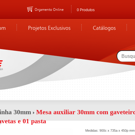
Orçamento Online
0 Produtos
om
Projetos Exclusivos
Catálogos
inha 30mm
Mesa auxiliar 30mm com gaveteiro
avetas e 01 pasta
Medidas: 900c x 735a x 450p mm