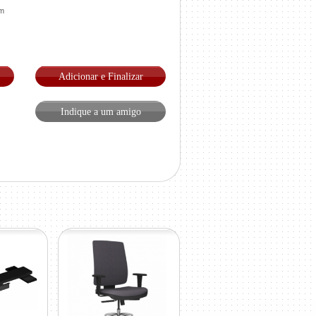
mm
Adicionar e Finalizar
Indique a um amigo