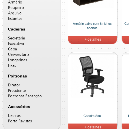
Armário
Roupeiro
Arquivo
Estantes
Armário baixo com 6 nichos
Co
abertos
Cadeiras
Secretária
+ detalhes
Executiva
Caixa
Universitária
Longarinas
Fixas
Poltronas
Diretor
Presidente
Poltronas Recepção
Acessórios
Lixeiros
Cadeira Soul
Porta Revistas
+ detalhes