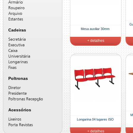
Armário
Roupeiro
Arquivo
Estantes
Ga
Mesa auxiliar 30mm
Cadeiras
Secretária
+ detalhes
Executiva
Caixa
Universitária
Longarinas
Fixas
Poltronas
Diretor
Presidente
Poltronas Recepção
Acessórios
M
Lixeiros
Longarina 04 lugares ISO
Porta Revistas
+ detalhes