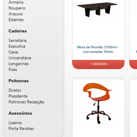
Armário
Roupeiro
Arquivo
Estantes
Cadeiras
Secretária
Executiva
Mesa de Reunião 2700mm -
com tomadas 50mm
Caixa
Universitária
Longarinas
+ detalhes
Fixas
Poltronas
Diretor
Presidente
Poltronas Recepção
Acessórios
Lixeiros
Porta Revistas