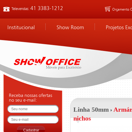
41 3383-1212
Televendas:
Orçamento O
Institucional
Show Room
Projetos Ex
Receba nossas ofertas
no seu e-mail:
Linha 50mm
Armári
nichos