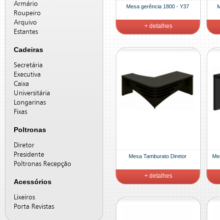
Armário
Mesa gerência 1800 - Y37
M
Roupeiro
Arquivo
+ detalhes
Estantes
Cadeiras
Secretária
Executiva
Caixa
Universitária
Longarinas
Fixas
Poltronas
Diretor
Presidente
Mesa Tamburato Diretor
Me
Poltronas Recepção
+ detalhes
Acessórios
Lixeiros
Porta Revistas