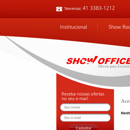
41 3383-1212
Televendas:
Institucional
Show Ro
Receba nossas ofertas
no seu e-mail:
Ace
Nenh