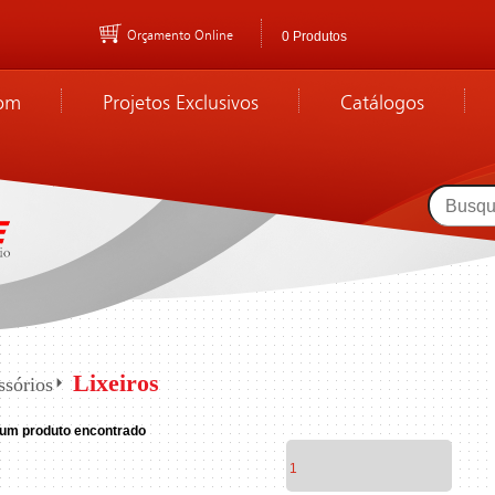
Orçamento Online
0 Produtos
om
Projetos Exclusivos
Catálogos
Lixeiros
ssórios
um produto encontrado
1