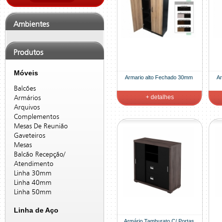
Ambientes
Produtos
Móveis
Armario alto Fechado 30mm
Ar
Balcões
+ detalhes
Armários
Arquivos
Complementos
Mesas De Reunião
Gaveteiros
Mesas
Balcão Recepção/
Atendimento
Linha 30mm
Linha 40mm
Linha 50mm
Linha de Aço
Armário Tamburato C/ Portas